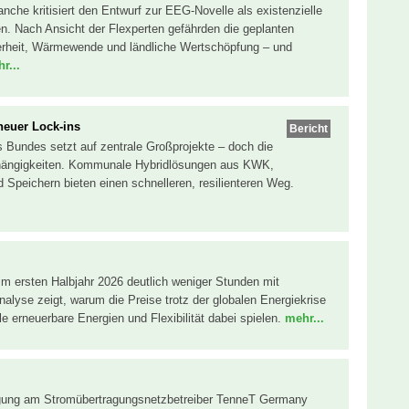
nche kritisiert den Entwurf zur EEG-Novelle als existenzielle
. Nach Ansicht der Flexperten gefährden die geplanten
rheit, Wärmewende und ländliche Wertschöpfung – und
r...
neuer Lock-ins
Bericht
s Bundes setzt auf zentrale Großprojekte – doch die
hängigkeiten. Kommunale Hybridlösungen aus KWK,
peichern bieten einen schnelleren, resilienteren Weg.
im ersten Halbjahr 2026 deutlich weniger Stunden mit
nalyse zeigt, warum die Preise trotz der globalen Energiekrise
e erneuerbare Energien und Flexibilität dabei spielen.
mehr...
ligung am Stromübertragungsnetzbetreiber TenneT Germany