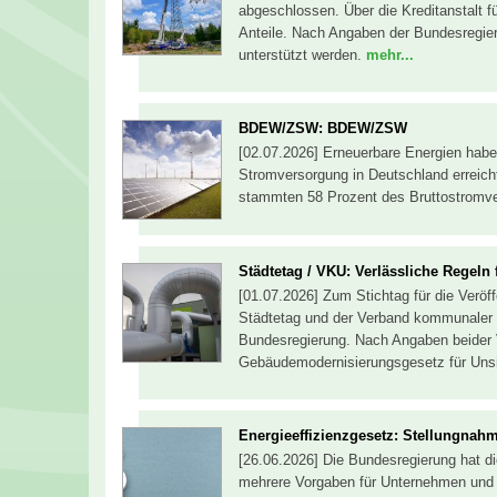
abgeschlossen. Über die Kreditanstalt f
Anteile. Nach Angaben der Bundesregie
unterstützt werden.
mehr...
BDEW/ZSW: BDEW/ZSW
[02.07.2026] Erneuerbare Energien habe
Stromversorgung in Deutschland errei
stammten 58 Prozent des Bruttostromve
Städtetag / VKU: Verlässliche Regel
[01.07.2026] Zum Stichtag für die Verö
Städtetag und der Verband kommunale
Bundesregierung. Nach Angaben beider
Gebäudemodernisierungsgesetz für Uns
Energieeffizienzgesetz: Stellungnah
[26.06.2026] Die Bundesregierung hat d
mehrere Vorgaben für Unternehmen und 