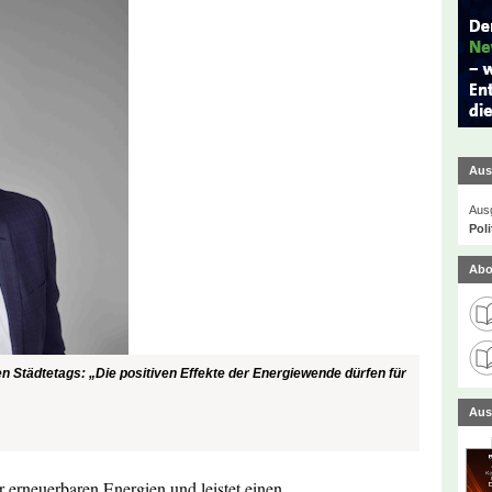
Aus
Ausg
Poli
Abo
 Städtetags: „Die positiven Effekte der Energiewende dürfen für
Aus
 erneuerbaren Energien und leistet einen