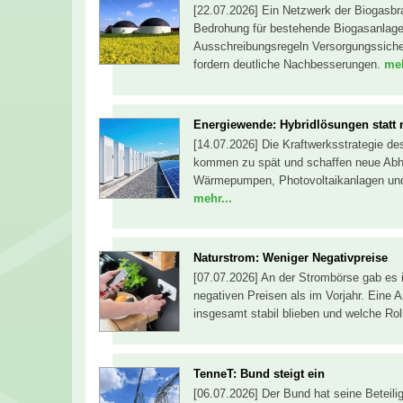
[22.07.2026] Ein Netzwerk der Biogasbra
Bedrohung für bestehende Biogasanlagen
Ausschreibungsregeln Versorgungssiche
fordern deutliche Nachbesserungen.
meh
Energiewende: Hybridlösungen statt 
[14.07.2026] Die Kraftwerksstrategie de
kommen zu spät und schaffen neue Ab
Wärmepumpen, Photovoltaikanlagen und S
mehr...
Naturstrom: Weniger Negativpreise
[07.07.2026] An der Strombörse gab es 
negativen Preisen als im Vorjahr. Eine A
insgesamt stabil blieben und welche Roll
TenneT: Bund steigt ein
[06.07.2026] Der Bund hat seine Betei