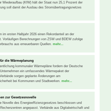
ür Wiederaufbau (KfW) hält der Staat nun 25,1 Prozent der
rung soll damit der Ausbau des Stromübertragungsnetzes
n im ersten Halbjahr 2026 einen Rekordanteil an der
cht. Vorläufigen Berechnungen von ZSW und BDEW zufolge
rbrauchs aus erneuerbaren Quellen.
mehr...
n für die Wärmeplanung
ffentlichung kommunaler Wärmepläne fordern der Deutsche
r Unternehmen ein umfassendes Wärmepaket der
 Verbände sorgen geplante Änderungen am
icherheit bei Kommunen und Stadtwerken.
mehr...
men zur Gesetzesnovelle
ie Novelle des Energieeffizienzgesetzes beschlossen und
Rechenzentren angepasst. Verbände aus Digitalwirtschaft und