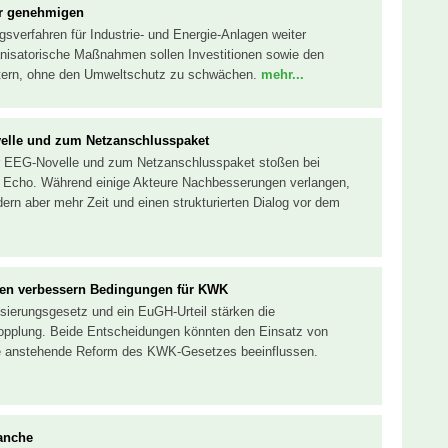
er genehmigen
sverfahren für Industrie- und Energie-Anlagen weiter
nisatorische Maßnahmen sollen Investitionen sowie den
chtern, ohne den Umweltschutz zu schwächen.
mehr...
velle und zum Netzanschlusspaket
ur EEG-Novelle und zum Netzanschlusspaket stoßen bei
es Echo. Während einige Akteure Nachbesserungen verlangen,
dern aber mehr Zeit und einen strukturierten Dialog vor dem
gen verbessern Bedingungen für KWK
ierungsgesetz und ein EuGH-Urteil stärken die
pplung. Beide Entscheidungen könnten den Einsatz von
die anstehende Reform des KWK-Gesetzes beeinflussen.
ranche