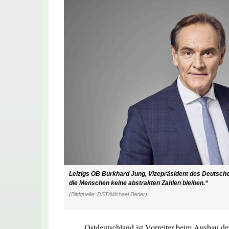
Leizigs OB Burkhard Jung, Vizepräsident des Deutschen
die Menschen keine abstrakten Zahlen bleiben.“
(Bildquelle: DST/Michael Bader)
Ostdeutschland ist Vorreiter beim Ausbau der