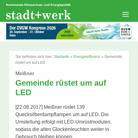
Zum
Inhalt
springen
Men
Sie befinden sich hier:
Startseite
»
Energieeffizienz
»
Gemeinde
rüstet um auf LED
Meißner
Gemeinde rüstet um auf
LED
[22.08.2017] Meißner rüstet 139
Quecksilberdampflampen um auf LED. Die
Umstellung erfolgt mit LED-Umrüstmodulen,
sodass die alten Glockenleuchten weiter in
Gebrauch bleiben können.