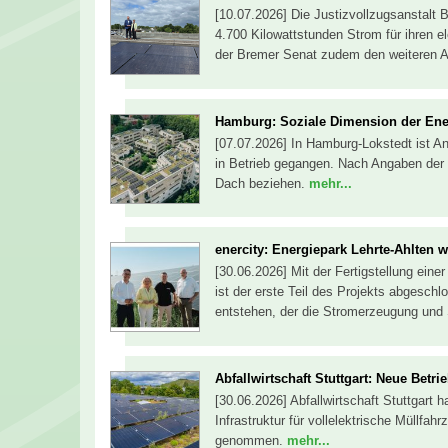
[10.07.2026] Die Justizvollzugsanstalt 
4.700 Kilowattstunden Strom für ihren e
der Bremer Senat zudem den weiteren 
Hamburg: Soziale Dimension der En
[07.07.2026] In Hamburg-Lokstedt ist An
in Betrieb gegangen. Nach Angaben der
Dach beziehen.
mehr...
enercity: Energiepark Lehrte-Ahlten 
[30.06.2026] Mit der Fertigstellung eine
ist der erste Teil des Projekts abgeschl
entstehen, der die Stromerzeugung und
Abfallwirtschaft Stuttgart: Neue Betr
[30.06.2026] Abfallwirtschaft Stuttgart 
Infrastruktur für vollelektrische Müllfah
genommen.
mehr...