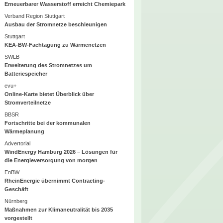
Erneuerbarer Wasserstoff erreicht Chemiepark
Verband Region Stuttgart
Ausbau der Stromnetze beschleunigen
Stuttgart
KEA-BW-Fachtagung zu Wärmenetzen
SWLB
Erweiterung des Stromnetzes um
Batteriespeicher
evu+
Online-Karte bietet Überblick über
Stromverteilnetze
BBSR
Fortschritte bei der kommunalen
Wärmeplanung
Advertorial
WindEnergy Hamburg 2026 – Lösungen für
die Energieversorgung von morgen
EnBW
RheinEnergie übernimmt Contracting-
Geschäft
Nürnberg
Maßnahmen zur Klimaneutralität bis 2035
vorgestellt