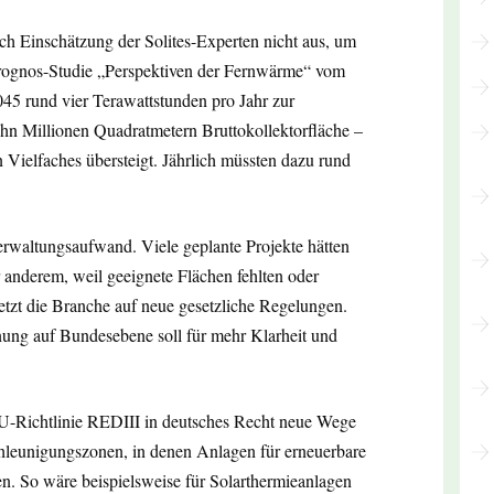
ch Einschätzung der Solites-Experten nicht aus, um
 Prognos-Studie „Perspektiven der Fernwärme“ vom
045 rund vier Terawattstunden pro Jahr zur
hn Millionen Quadratmetern Bruttokollektorfläche –
 Vielfaches übersteigt. Jährlich müssten dazu rund
erwaltungsaufwand. Viele geplante Projekte hätten
 anderem, weil geeignete Flächen fehlten oder
zt die Branche auf neue gesetzliche Regelungen.
ng auf Bundesebene soll für mehr Klarheit und
U-Richtlinie REDIII in deutsches Recht neue Wege
hleunigungszonen, in denen Anlagen für erneuerbare
n. So wäre beispielsweise für Solarthermieanlagen