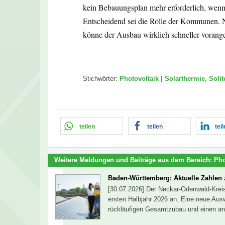
kein Bebauungsplan mehr erforderlich, wenn
Entscheidend sei die Rolle der Kommunen. N
könne der Ausbau wirklich schneller vorang
Stichwörter:
Photovoltaik | Solarthermie
,
Solit
teilen
teilen
tei
Weitere Meldungen und Beiträge aus dem Bereich:
Pho
Baden-Württemberg: Aktuelle Zahlen
[30.07.2026] Der Neckar-Odenwald-Krei
ersten Halbjahr 2026 an. Eine neue Ausw
rückläufigen Gesamtzubau und einen a