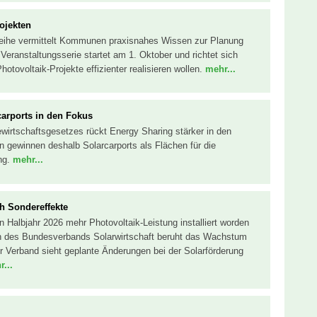
ojekten
reihe vermittelt Kommunen praxisnahes Wissen zur Planung
eranstaltungsserie startet am 1. Oktober und richtet sich
ovoltaik-Projekte effizienter realisieren wollen.
mehr...
carports in den Fokus
wirtschaftsgesetzes rückt Energy Sharing stärker in den
ewinnen deshalb Solarcarports als Flächen für die
ng.
mehr...
h Sondereffekte
n Halbjahr 2026 mehr Photovoltaik-Leistung installiert worden
n des Bundesverbands Solarwirtschaft beruht das Wachstum
r Verband sieht geplante Änderungen bei der Solarförderung
...