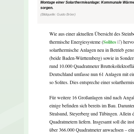
Montage einer Solarthermieanlage: Kommunale Wärmep
sorgen.
(Bildquelle: Guido Bröer)
Wie aus einer aktuellen Übersicht des Steinb
Solites
thermische Energiesysteme (
) herv
solarthermische Anlagen neu in Betrieb g
(beide Baden-Württemberg) sowie in Sonder
rund 10.000 Quadratmeter Bruttokollektorfl
Deutschland umfasse nun 61 Anlagen mit ei
so Solites. Dies entspreche einer solarther
Für weitere 16 Großanlagen sind nach Angab
einige befinden sich bereits im Bau. Darunt
Stralsund, Steyerberg und Tübingen. Allein 
Quadratmetern liefern. Insgesamt soll die inst
über 366.000 Quadratmeter anwachsen – ein