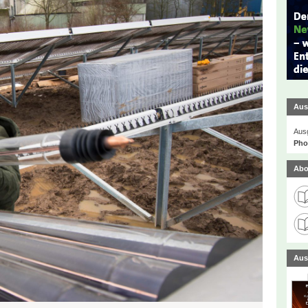
Aus
Ausg
Phot
Abo
Aus