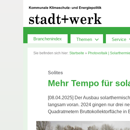
Zum
Inhalt
springen
Branchenindex
Themen
Service
Sie befinden sich hier:
Startseite
»
Photovoltaik | Solarthermi
Solites
Mehr Tempo für so
[08.04.2025] Der Ausbau solarthermisc
langsam voran. 2024 gingen nur drei 
Quadratmetern Bruttokollektorfläche in B