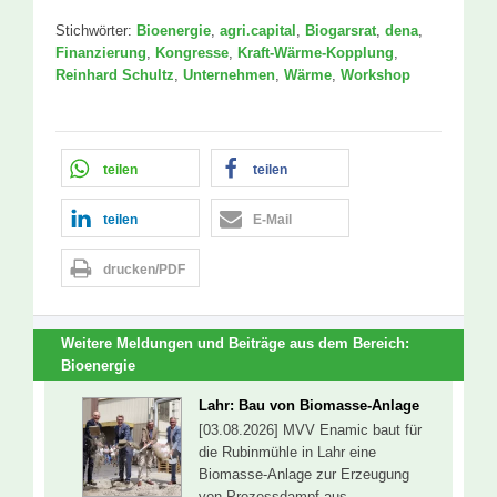
Stichwörter:
Bioenergie
,
agri.capital
,
Biogarsrat
,
dena
,
Finanzierung
,
Kongresse
,
Kraft-Wärme-Kopplung
,
Reinhard Schultz
,
Unternehmen
,
Wärme
,
Workshop
teilen
teilen
teilen
E-Mail
drucken/PDF
Weitere Meldungen und Beiträge aus dem Bereich:
Bioenergie
Lahr: Bau von Biomasse-Anlage
[03.08.2026] MVV Enamic baut für
die Rubinmühle in Lahr eine
Biomasse-Anlage zur Erzeugung
von Prozessdampf aus