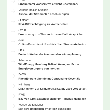
Erneuerbarer Wasserstoff erreicht Chemiepark
Verband Region Stuttgart
Ausbau der Stromnetze beschleunigen
Stuttgart
KEA-BW-Fachtagung zu Wärmenetzen
SWLB
Erweiterung des Stromnetzes um Batteriespeicher
evu+
Online-Karte bietet Überblick über Stromverteilnetze
BBSR
Fortschritte bei der kommunalen Wärmeplanung
Advertorial
WindEnergy Hamburg 2026 – Lösungen für die
Energieversorgung von morgen
EnBW
RheinEnergie übernimmt Contracting-Geschäft
Nürnberg
Maßnahmen zur Klimaneutralität bis 2035 vorgestellt
RWE
Bau von Großbatteriespeicher im Tagebau Hambach
Wasserstoffspeicher
Sonderbetriebsplan öffentlich ausgelegt