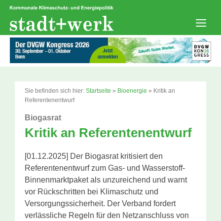
Zum
Inhalt
springen
Men
Sie befinden sich hier:
Startseite
»
Bioenergie
»
Kritik an
Referentenentwurf
Biogasrat
Kritik an Referentenentwurf
[01.12.2025] Der Biogasrat kritisiert den
Referentenentwurf zum Gas- und Wasserstoff-
Binnenmarktpaket als unzureichend und warnt
vor Rückschritten bei Klimaschutz und
Versorgungssicherheit. Der Verband fordert
verlässliche Regeln für den Netzanschluss von