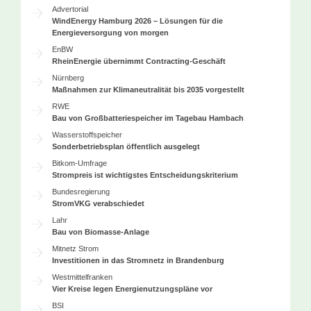
Advertorial
WindEnergy Hamburg 2026 – Lösungen für die
Energieversorgung von morgen
EnBW
RheinEnergie übernimmt Contracting-Geschäft
Nürnberg
Maßnahmen zur Klimaneutralität bis 2035 vorgestellt
RWE
Bau von Großbatteriespeicher im Tagebau Hambach
Wasserstoffspeicher
Sonderbetriebsplan öffentlich ausgelegt
Bitkom-Umfrage
Strompreis ist wichtigstes Entscheidungskriterium
Bundesregierung
StromVKG verabschiedet
Lahr
Bau von Biomasse-Anlage
Mitnetz Strom
Investitionen in das Stromnetz in Brandenburg
Westmittelfranken
Vier Kreise legen Energienutzungspläne vor
BSI