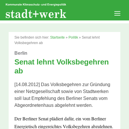
Zum
Inhalt
springen
Men
Sie befinden sich hier:
Startseite
»
Politik
»
Senat lehnt
Volksbegehren ab
Berlin
Senat lehnt Volksbegehren
ab
[14.08.2012] Das Volksbegehren zur Gründung
einer Netzgesellschaft sowie von Stadtwerken
soll laut Empfehlung des Berliner Senats vom
Abgeordnetenhaus abgelehnt werden.
Der Berliner Senat plädiert dafür, ein vom Berliner
Energietisch eingereichtes Volksbegehren abzulehnen.