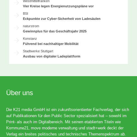
Westmittelfranken
Vier Kreise legen Energienutzungspläne vor
BSI
Eckpunkte zur Cyber-Sicherheit von Ladesäulen
naturstrom
Gewinnplus für das Geschäftsjahr 2025
Konstanz
Führend bei nachhaltiger Mobilität
Stadtwerke Stuttgart
Ausbau von digitaler Ladeplattform
Über uns
Die K21 media GmbH ist ein zukunftsorientierter Fachverlag, der sich
auf Publikationen für den Public Sector spezialisiert hat – sowohl im
Print- als auch im Digitalbereich. Mit seinen etablierten Titeln wie
Kommune21, move moderne verwaltung und stadt+werk deckt der
Verlag ein breites politisches und technisches Themenspektrum ab.