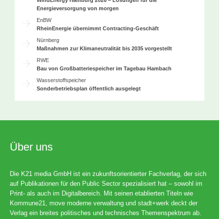
WindEnergy Hamburg 2026 – Lösungen für die
Energieversorgung von morgen
EnBW
RheinEnergie übernimmt Contracting-Geschäft
Nürnberg
Maßnahmen zur Klimaneutralität bis 2035 vorgestellt
RWE
Bau von Großbatteriespeicher im Tagebau Hambach
Wasserstoffspeicher
Sonderbetriebsplan öffentlich ausgelegt
Über uns
Die K21 media GmbH ist ein zukunftsorientierter Fachverlag, der sich
auf Publikationen für den Public Sector spezialisiert hat – sowohl im
Print- als auch im Digitalbereich. Mit seinen etablierten Titeln wie
Kommune21, move moderne verwaltung und stadt+werk deckt der
Verlag ein breites politisches und technisches Themenspektrum ab.