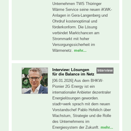
Unternehmen TWS Thüringer
Wärme Service seine neuen iKWK-
Anlagen in Gera-Langenberg und
Ohrdruf kostenoptimal und
förderkonform. Die Lösung
verbindet Marktchancen am
Strommarkt mit hoher
Versorgungssicherheit im
Wärmenetz.
mehr...
Interview: Lösungen
Interview
für die Balance im Netz
[06.01.2026] Aus dem BHKW-
Pionier 2G Energy ist ein
internationaler Anbieter dezentraler
Energielösungen geworden.
stadt+werk sprach mit dem neuen
Vorstandschef Pablo Hofelich über
Wachstum, Strategie und die Rolle
des Unternehmens im
Energiesystem der Zukunft.
mehr...