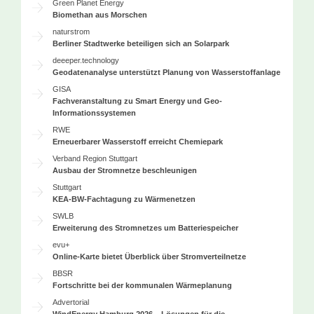
Green Planet Energy
Biomethan aus Morschen
naturstrom
Berliner Stadtwerke beteiligen sich an Solarpark
deeeper.technology
Geodatenanalyse unterstützt Planung von Wasserstoffanlage
GISA
Fachveranstaltung zu Smart Energy und Geo-
Informationssystemen
RWE
Erneuerbarer Wasserstoff erreicht Chemiepark
Verband Region Stuttgart
Ausbau der Stromnetze beschleunigen
Stuttgart
KEA-BW-Fachtagung zu Wärmenetzen
SWLB
Erweiterung des Stromnetzes um Batteriespeicher
evu+
Online-Karte bietet Überblick über Stromverteilnetze
BBSR
Fortschritte bei der kommunalen Wärmeplanung
Advertorial