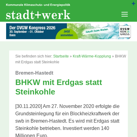
Zum
Inhalt
springen
Men
Sie befinden sich hier:
Startseite
»
Kraft-Wärme-Kopplung
»
BHKW
mit Erdgas statt Steinkohle
Bremen-Hastedt
BHKW mit Erdgas statt
Steinkohle
[30.11.2020] Am 27. November 2020 erfolgte die
Grundsteinlegung für ein Blockheizkraftwerk der
swb in Bremen-Hastedt. Es wird mit Erdgas statt
Steinkohle betrieben. Investiert werden 140
Millionen Euro.