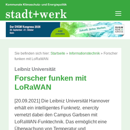
Zum
Inhalt
springen
Men
Sie befinden sich hier:
Startseite
»
Informationstechnik
»
Forscher
funken mit LoRaWAN
Leibniz Universität
Forscher funken mit
LoRaWAN
[20.09.2021] Die Leibniz Universität Hannover
erhält ein intelligentes Funknetz. enercity
vernetzt dabei den Campus Garbsen mit
LoRaWAN-Funktechnik. Das ermöglicht eine
Überwachung von Temperatur und