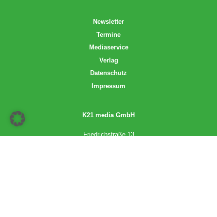
Newsletter
Termine
Mediaservice
Verlag
Datenschutz
Impressum
K21 media GmbH
Friedrichstraße 13
70174 Stuttgart
info@k21media.de
www.k21media.de
2026 © K21 media GmbH