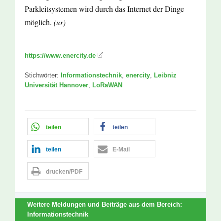
Parkleitsystemen wird durch das Internet der Dinge
möglich.
(ur)
https://www.enercity.de
Stichwörter:
Informationstechnik
,
enercity
,
Leibniz
Universität Hannover
,
LoRaWAN
teilen
teilen
teilen
E-Mail
drucken/PDF
Weitere Meldungen und Beiträge aus dem Bereich:
Informationstechnik