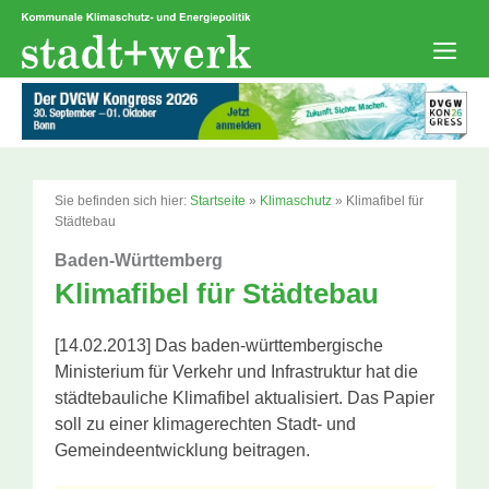
Zum
Inhalt
springen
Men
Sie befinden sich hier:
Startseite
»
Klimaschutz
»
Klimafibel für
Städtebau
Baden-Württemberg
Klimafibel für Städtebau
[14.02.2013] Das baden-württembergische
Ministerium für Verkehr und Infrastruktur hat die
städtebauliche Klimafibel aktualisiert. Das Papier
soll zu einer klimagerechten Stadt- und
Gemeindeentwicklung beitragen.