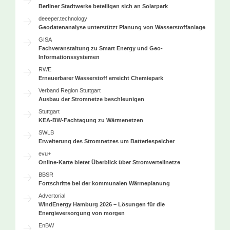
Berliner Stadtwerke beteiligen sich an Solarpark
deeeper.technology
Geodatenanalyse unterstützt Planung von Wasserstoffanlage
GISA
Fachveranstaltung zu Smart Energy und Geo-
Informationssystemen
RWE
Erneuerbarer Wasserstoff erreicht Chemiepark
Verband Region Stuttgart
Ausbau der Stromnetze beschleunigen
Stuttgart
KEA-BW-Fachtagung zu Wärmenetzen
SWLB
Erweiterung des Stromnetzes um Batteriespeicher
evu+
Online-Karte bietet Überblick über Stromverteilnetze
BBSR
Fortschritte bei der kommunalen Wärmeplanung
Advertorial
WindEnergy Hamburg 2026 – Lösungen für die
Energieversorgung von morgen
EnBW