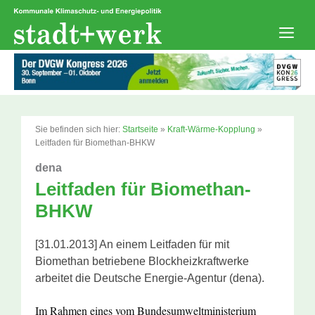
Zum
Inhalt
springen
Men
Sie befinden sich hier:
Startseite
»
Kraft-Wärme-Kopplung
»
Leitfaden für Biomethan-BHKW
dena
Leitfaden für Biomethan-
BHKW
[31.01.2013] An einem Leitfaden für mit
Biomethan betriebene Blockheizkraftwerke
arbeitet die Deutsche Energie-Agentur (dena).
Im Rahmen eines vom Bundesumweltministerium