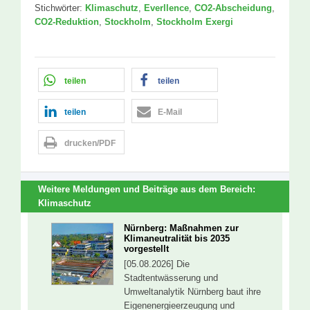
Stichwörter:
Klimaschutz
,
Everllence
,
CO2-Abscheidung
,
CO2-Reduktion
,
Stockholm
,
Stockholm Exergi
teilen
teilen
teilen
E-Mail
drucken/PDF
Weitere Meldungen und Beiträge aus dem Bereich:
Klimaschutz
Nürnberg: Maßnahmen zur
Klimaneutralität bis 2035
vorgestellt
[05.08.2026] Die
Stadtentwässerung und
Umweltanalytik Nürnberg baut ihre
Eigenenergieerzeugung und