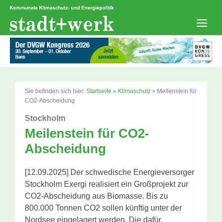
Zum
Inhalt
springen
Men
Sie befinden sich hier:
Startseite
»
Klimaschutz
»
Meilenstein für
CO2-Abscheidung
Stockholm
Meilenstein für CO2-
Abscheidung
[12.09.2025] Der schwedische Energieversorger
Stockholm Exergi realisiert ein Großprojekt zur
CO2-Abscheidung aus Biomasse. Bis zu
800.000 Tonnen CO2 sollen künftig unter der
Nordsee eingelagert werden. Die dafür