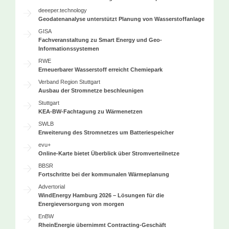
deeeper.technology
Geodatenanalyse unterstützt Planung von Wasserstoffanlage
GISA
Fachveranstaltung zu Smart Energy und Geo-
Informationssystemen
RWE
Erneuerbarer Wasserstoff erreicht Chemiepark
Verband Region Stuttgart
Ausbau der Stromnetze beschleunigen
Stuttgart
KEA-BW-Fachtagung zu Wärmenetzen
SWLB
Erweiterung des Stromnetzes um Batteriespeicher
evu+
Online-Karte bietet Überblick über Stromverteilnetze
BBSR
Fortschritte bei der kommunalen Wärmeplanung
Advertorial
WindEnergy Hamburg 2026 – Lösungen für die
Energieversorgung von morgen
EnBW
RheinEnergie übernimmt Contracting-Geschäft