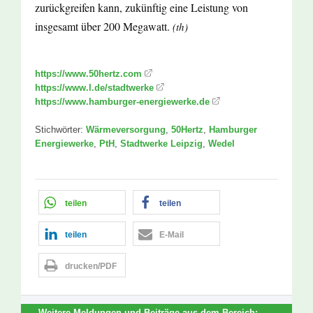
zurückgreifen kann, zukünftig eine Leistung von
insgesamt über 200 Megawatt.
(th)
https://www.50hertz.com
https://www.l.de/stadtwerke
https://www.hamburger-energiewerke.de
Stichwörter:
Wärmeversorgung
,
50Hertz
,
Hamburger
Energiewerke
,
PtH
,
Stadtwerke Leipzig
,
Wedel
teilen
teilen
teilen
E-Mail
drucken/PDF
Weitere Meldungen und Beiträge aus dem Bereich: