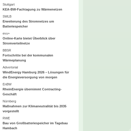
Stuttgart
KEA-BW-Fachtagung zu Wärmenetzen
SWLB
Erweiterung des Stromnetzes um
Batteriespeicher
evu+
Online-Karte bietet Überblick über
Stromverteilnetze
BBSR
Fortschritte bei der kommunalen
Wärmeplanung
Advertorial
WindEnergy Hamburg 2026 – Lösungen für
die Energieversorgung von morgen
EnBW
RheinEnergie übernimmt Contracting-
Geschäft
Nürnberg
Maßnahmen zur Klimaneutralität bis 2035
vorgestellt
RWE
Bau von Großbatteriespeicher im Tagebau
Hambach