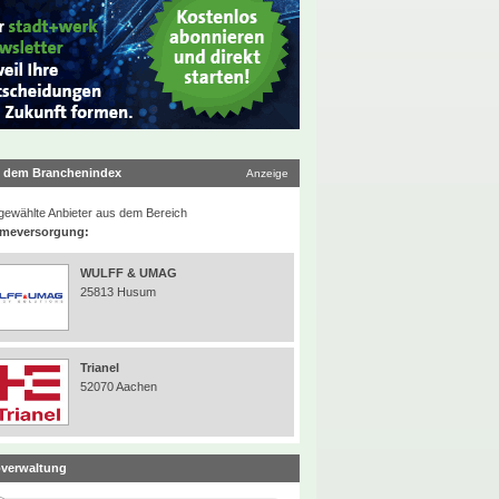
 dem Branchenindex
Anzeige
ewählte Anbieter aus dem Bereich
meversorgung:
WULFF & UMAG
25813 Husum
Trianel
52070 Aachen
verwaltung