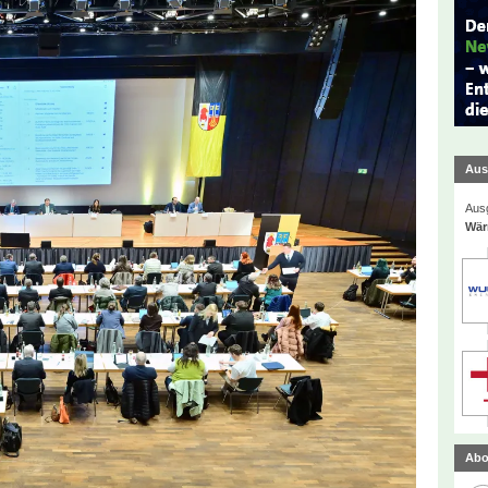
Aus
Ausg
Wär
Abo