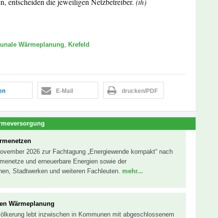
n, entscheiden die jeweiligen Netzbetreiber.
(th)
nale Wärmeplanung
,
Krefeld
len
E-Mail
drucken/PDF
rmeversorgung
ärmenetzen
November 2026 zur Fachtagung „Energiewende kompakt“ nach
ärmenetze und erneuerbare Energien sowie der
n, Stadtwerken und weiteren Fachleuten.
mehr...
alen Wärmeplanung
Bevölkerung lebt inzwischen in Kommunen mit abgeschlossenem