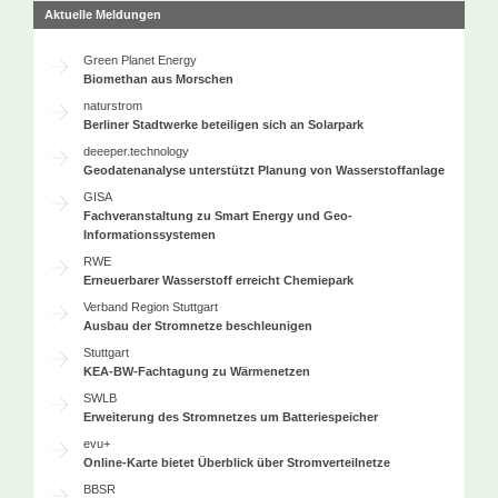
Aktuelle Meldungen
Green Planet Energy
Biomethan aus Morschen
naturstrom
Berliner Stadtwerke beteiligen sich an Solarpark
deeeper.technology
Geodatenanalyse unterstützt Planung von Wasserstoffanlage
GISA
Fachveranstaltung zu Smart Energy und Geo-
Informationssystemen
RWE
Erneuerbarer Wasserstoff erreicht Chemiepark
Verband Region Stuttgart
Ausbau der Stromnetze beschleunigen
Stuttgart
KEA-BW-Fachtagung zu Wärmenetzen
SWLB
Erweiterung des Stromnetzes um Batteriespeicher
evu+
Online-Karte bietet Überblick über Stromverteilnetze
BBSR