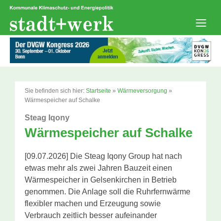
Zum
Inhalt
springen
Men
Sie befinden sich hier:
Startseite
»
Wärmeversorgung
»
Wärmespeicher auf Schalke
Steag Iqony
Wärmespeicher auf Schalke
[09.07.2026] Die Steag Iqony Group hat nach
etwas mehr als zwei Jahren Bauzeit einen
Wärmespeicher in Gelsenkirchen in Betrieb
genommen. Die Anlage soll die Ruhrfernwärme
flexibler machen und Erzeugung sowie
Verbrauch zeitlich besser aufeinander