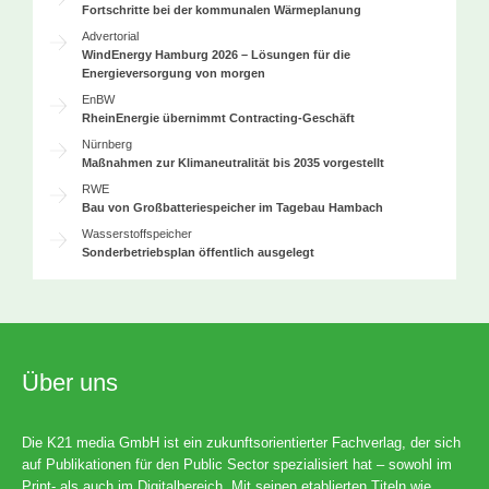
Fortschritte bei der kommunalen Wärmeplanung
Advertorial
WindEnergy Hamburg 2026 – Lösungen für die
Energieversorgung von morgen
EnBW
RheinEnergie übernimmt Contracting-Geschäft
Nürnberg
Maßnahmen zur Klimaneutralität bis 2035 vorgestellt
RWE
Bau von Großbatteriespeicher im Tagebau Hambach
Wasserstoffspeicher
Sonderbetriebsplan öffentlich ausgelegt
Über uns
Die K21 media GmbH ist ein zukunftsorientierter Fachverlag, der sich
auf Publikationen für den Public Sector spezialisiert hat – sowohl im
Print- als auch im Digitalbereich. Mit seinen etablierten Titeln wie