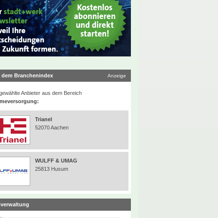
 dem Branchenindex
Anzeige
ewählte Anbieter aus dem Bereich
meversorgung:
Trianel
52070 Aachen
WULFF & UMAG
25813 Husum
verwaltung