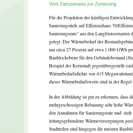
Vom Zielszenario zur Zonierung
Für die Projektion der künftigen Entwicklu
Sanierungstiefe auf Effizienzhaus 70/Effizi
Sanierungsrate“ aus den Langfristszenarien
gelegt. Der Wärmebedarf der Bestandsgebäud
um circa 27 Prozent auf etwa 1.000 GWh pro
Baublockebene für den Gebäudebestand (Sta
Beispiel der Kernstadt gegenübergestellt (si
Wärmebedarfsdichte von 415 Mega­wattstund
dieses Wärmebedarfswerts sind in der Regel 
In der Abbildung ist gut zu erkennen, dass d
mehrgeschossigen Bebauung sehr hohe Wärme
den Annahmen für Sanierungsrate und -tiefe z
leitungsgebundene Wärmeversorgungen geeig
Stadtteilen sind hingegen die meisten Baubl