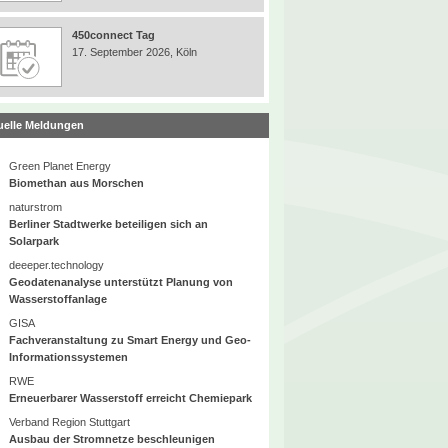
450connect Tag
17. September 2026, Köln
uelle Meldungen
Green Planet Energy
Biomethan aus Morschen
naturstrom
Berliner Stadtwerke beteiligen sich an
Solarpark
deeeper.technology
Geodatenanalyse unterstützt Planung von
Wasserstoffanlage
GISA
Fachveranstaltung zu Smart Energy und Geo-
Informationssystemen
RWE
Erneuerbarer Wasserstoff erreicht Chemiepark
Verband Region Stuttgart
Ausbau der Stromnetze beschleunigen