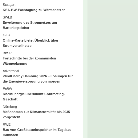
Stuttgart
KEA-BW-Fachtagung zu Wärmenetzen
SWLB
Erweiterung des Stromnetzes um
Batteriespeicher
evu+
Online-Karte bietet Überblick über
Stromverteilnetze
BBSR
Fortschritte bei der kommunalen
Wärmeplanung
Advertorial
WindEnergy Hamburg 2026 – Lösungen für
die Energieversorgung von morgen
EnBW
RheinEnergie übernimmt Contracting-
Geschäft
Nürnberg
Maßnahmen zur Klimaneutralität bis 2035
vorgestellt
RWE
Bau von Großbatteriespeicher im Tagebau
Hambach