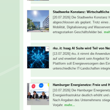
Stadtwerke Konstanz: Wirtschaftliche 
[20.07.2026] Die Stadtwerke Konstanz 
abgeschlossen als geplant. Trotz eines 
Mobilität, Digitalisierung und Wasserve
ertragsstarken Geschäftsfelder bei.
mehr
rku․it: hsag AI Suite wird Teil von N
[13.07.2026] rku․it nimmt die Anwendu
auf und erweitert damit sein Angebot für
Plattform soll Energieversorgern den Ein
unterschiedliche IT-Landschaften integr
Hamburger Energienetze: Freie und H
[10.07.2026] Die Hamburger Energienetze
Energieinfrastruktur deutlich erhöht und
Nach Angaben des Unternehmens stieg
Vorjahr.
mehr...