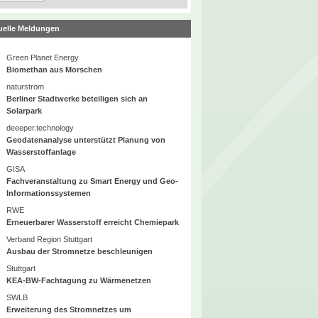
uelle Meldungen
Green Planet Energy
Biomethan aus Morschen
naturstrom
Berliner Stadtwerke beteiligen sich an
Solarpark
deeeper.technology
Geodatenanalyse unterstützt Planung von
Wasserstoffanlage
GISA
Fachveranstaltung zu Smart Energy und Geo-
Informationssystemen
RWE
Erneuerbarer Wasserstoff erreicht Chemiepark
Verband Region Stuttgart
Ausbau der Stromnetze beschleunigen
Stuttgart
KEA-BW-Fachtagung zu Wärmenetzen
SWLB
Erweiterung des Stromnetzes um