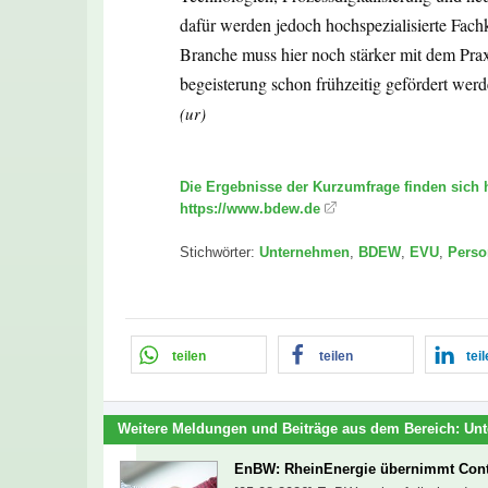
dafür werden jedoch hochspezialisierte Fachkr
Branche muss hier noch stärker mit dem Prax
begeisterung schon frühzeitig gefördert werde
(ur)
Die Ergebnisse der Kurzumfrage finden sich h
https://www.bdew.de
Stichwörter:
Unternehmen
,
BDEW
,
EVU
,
Perso
teilen
teilen
tei
Weitere Meldungen und Beiträge aus dem Bereich:
Un
EnBW: RheinEnergie übernimmt Cont