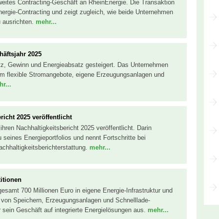
eites Contracting-Geschäft an RheinEnergie. Die Transaktion
Energie-Contracting und zeigt zugleich, wie beide Unternehmen
u ausrichten.
mehr...
häftsjahr 2025
tz, Gewinn und Energieabsatz gesteigert. Das Unternehmen
, um flexible Stromangebote, eigene Erzeugungsanlagen und
r...
icht 2025 veröffentlicht
hren Nachhaltigkeitsbericht 2025 veröffentlicht. Darin
eines Energieportfolios und nennt Fortschritte bei
hhaltigkeitsberichterstattung.
mehr...
itionen
sgesamt 700 Millionen Euro in eigene Energie-Infrastruktur und
u von Speichern, Erzeugungsanlagen und Schnelllade-
er sein Geschäft auf integrierte Energielösungen aus.
mehr...