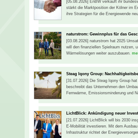
[05.08.2026] EnBW verkauft ihr bundesw
stärkt die Marktposition der Kölner im 
ihre Strategien für die Energiewende ne
naturstrom: Gewinnplus für das Gesc
[03.08.2026] naturstrom hat 2025 Umsa
will den finanziellen Spielraum nutzen
Wärmelösungen weiter auszubauen.
meh
Steag Iqony Group: Nachhaltigkeitsber
[31.07.2026] Die Steag Iqony Group hat i
beschreibt das Unternehmen den Umbau s
Fernwärme, Emissionsminderung und Nac
LichtBlick: Ankündigung neuer Invest
[21.07.2026] LichtBlick will bis 2030 in
E-Mobilität investieren. Mit dem Ausba
Infrastruktur richtet der Energieversorg