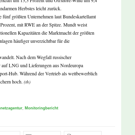
serkraft um 13,3 Prozent und Offshore-Wind um 9,4
ndarmen Herbstes leicht zurück.
ie fünf größten Unternehmen laut Bundeskartellamt
Prozent, mit RWE an der Spitze. Mundt weist
ntionellen Kapazitäten die Marktmacht der größten
nlagen häufiger unverzichtbar für die
wandelt. Nach dem Wegfall russischer
ker auf LNG und Lieferungen aus Nordeuropa
Import-Hub. Während der Vertrieb als wettbewerblich
ichern hoch.
(th)
netzagentur
,
Monitoringbericht