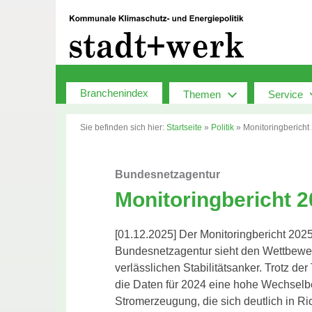
Zum
Inhalt
springen
Branchenindex
Themen
Service
Sie befinden sich hier:
Startseite
»
Politik
»
Monitoringbericht
Bundesnetzagentur
Monitoringbericht 
[01.12.2025] Der Monitoringbericht 202
Bundesnetzagentur sieht den Wettbewerb
verlässlichen Stabilitätsanker. Trotz d
die Daten für 2024 eine hohe Wechselber
Stromerzeugung, die sich deutlich in Ri