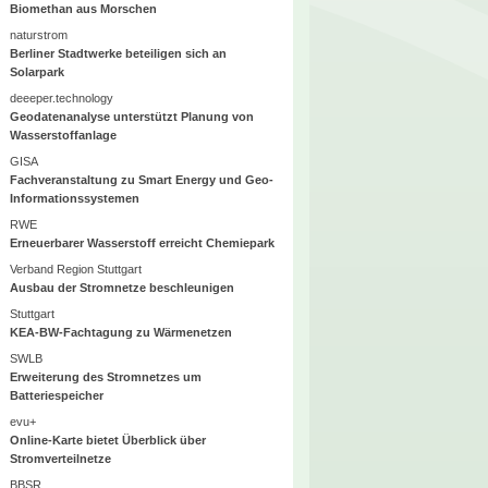
Biomethan aus Morschen
naturstrom
Berliner Stadtwerke beteiligen sich an
Solarpark
deeeper.technology
Geodatenanalyse unterstützt Planung von
Wasserstoffanlage
GISA
Fachveranstaltung zu Smart Energy und Geo-
Informationssystemen
RWE
Erneuerbarer Wasserstoff erreicht Chemiepark
Verband Region Stuttgart
Ausbau der Stromnetze beschleunigen
Stuttgart
KEA-BW-Fachtagung zu Wärmenetzen
SWLB
Erweiterung des Stromnetzes um
Batteriespeicher
evu+
Online-Karte bietet Überblick über
Stromverteilnetze
BBSR