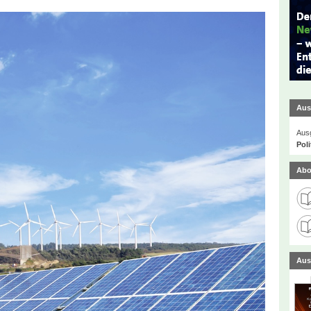
Aus
Ausg
Poli
Abo
Aus