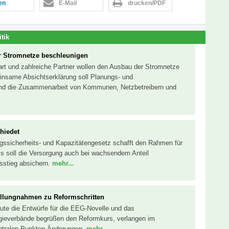
len
E-Mail
drucken/PDF
itik
r Stromnetze beschleunigen
art und zahlreiche Partner wollen den Ausbau der Stromnetze
insame Absichtserklärung soll Planungs- und
nd die Zusammenarbeit von Kommunen, Netzbetreibern und
hiedet
gssicherheits- und Kapazitätengesetz schafft den Rahmen für
Es soll die Versorgung auch bei wachsendem Anteil
sstieg absichern.
mehr...
ellungnahmen zu Reformschritten
ute die Entwürfe für die EEG-Novelle und das
gieverbände begrüßen den Reformkurs, verlangen im
entralen Punkten Änderungen.
mehr...