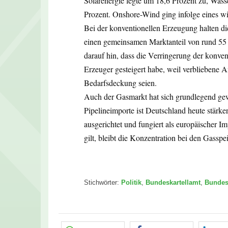
Solarenergie legte um 18,6 Prozent zu, Was
Prozent. Onshore-Wind ging infolge eines wi
Bei der konventionellen Erzeugung halten d
einen gemeinsamen Marktanteil von rund 55 
darauf hin, dass die Verringerung der konve
Erzeuger gesteigert habe, weil verbliebene A
Bedarfsdeckung seien.
Auch der Gasmarkt hat sich grundlegend ge
Pipelineimporte ist Deutschland heute stär
ausgerichtet und fungiert als europäischer 
gilt, bleibt die Konzentration bei den Gasspe
Stichwörter:
Politik
,
Bundeskartellamt
,
Bundes